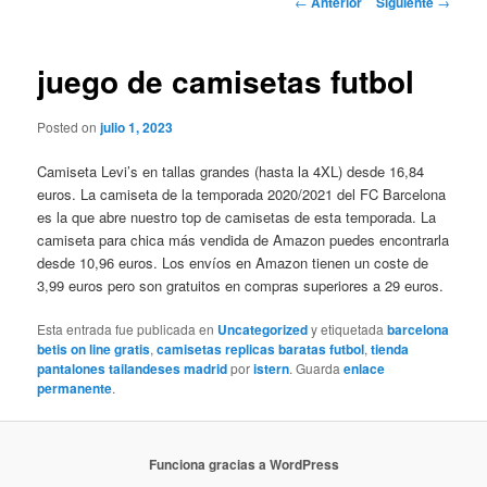
←
Anterior
Siguiente
→
de
entradas
juego de camisetas futbol
Posted on
julio 1, 2023
Camiseta Levi’s en tallas grandes (hasta la 4XL) desde 16,84
euros. La camiseta de la temporada 2020/2021 del FC Barcelona
es la que abre nuestro top de camisetas de esta temporada. La
camiseta para chica más vendida de Amazon puedes encontrarla
desde 10,96 euros. Los envíos en Amazon tienen un coste de
3,99 euros pero son gratuitos en compras superiores a 29 euros.
Esta entrada fue publicada en
Uncategorized
y etiquetada
barcelona
betis on line gratis
,
camisetas replicas baratas futbol
,
tienda
pantalones tailandeses madrid
por
istern
. Guarda
enlace
permanente
.
Funciona gracias a WordPress