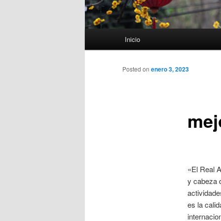
Menú
Inicio
principal
Posted on
enero 3, 2023
mej
«El Real 
y cabeza d
actividade
es la cali
internacio