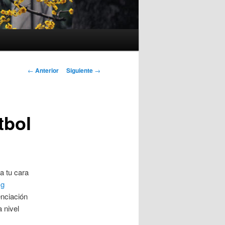
Navegación
←
Anterior
Siguiente
→
de
entradas
tbol
a tu cara
sg
enciación
 nivel