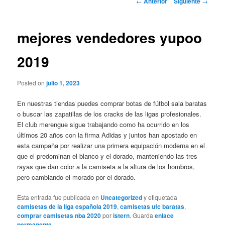
←
Anterior
Siguiente
→
de
entradas
mejores vendedores yupoo
2019
Posted on
julio 1, 2023
En nuestras tiendas puedes comprar botas de fútbol sala baratas
o buscar las zapatillas de los cracks de las ligas profesionales.
El club merengue sigue trabajando como ha ocurrido en los
últimos 20 años con la firma Adidas y juntos han apostado en
esta campaña por realizar una primera equipación moderna en el
que el predominan el blanco y el dorado, manteniendo las tres
rayas que dan color a la camiseta a la altura de los hombros,
pero cambiando el morado por el dorado.
Esta entrada fue publicada en
Uncategorized
y etiquetada
camisetas de la liga española 2019
,
camisetas ufc baratas
,
comprar camisetas nba 2020
por
istern
. Guarda
enlace
permanente
.