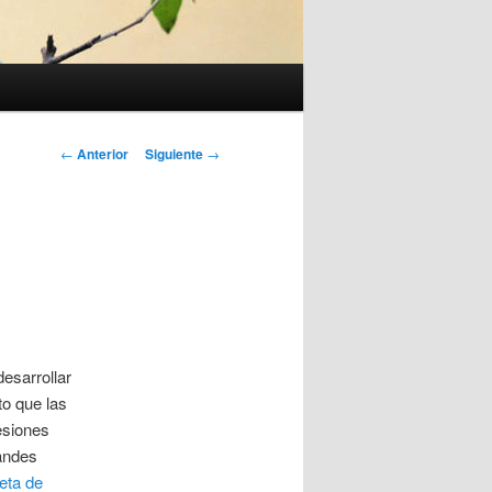
Navegación
←
Anterior
Siguiente
→
de
entradas
esarrollar
o que las
esiones
andes
eta de