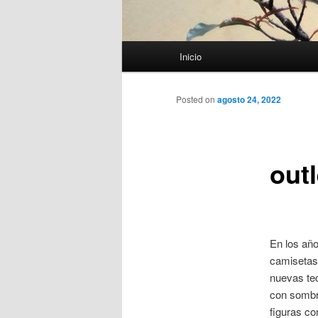
Menú
Inicio
principal
Posted on
agosto 24, 2022
out
En los añ
camisetas
nuevas te
con sombra
figuras co