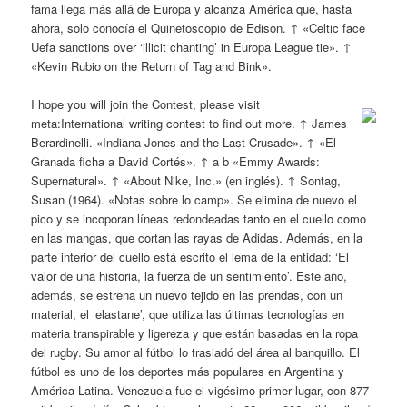
fama llega más allá de Europa y alcanza América que, hasta
ahora, solo conocía el Quinetoscopio de Edison. ↑ «Celtic face
Uefa sanctions over ‘illicit chanting’ in Europa League tie». ↑
«Kevin Rubio on the Return of Tag and Bink».
I hope you will join the Contest, please visit
meta:International writing contest to find out more. ↑ James
Berardinelli. «Indiana Jones and the Last Crusade». ↑ «El
Granada ficha a David Cortés». ↑ a b «Emmy Awards:
Supernatural». ↑ «About Nike, Inc.» (en inglés). ↑ Sontag,
Susan (1964). «Notas sobre lo camp». Se elimina de nuevo el
pico y se incoporan líneas redondeadas tanto en el cuello como
en las mangas, que cortan las rayas de Adidas. Además, en la
parte interior del cuello está escrito el lema de la entidad: ‘El
valor de una historia, la fuerza de un sentimiento’. Este año,
además, se estrena un nuevo tejido en las prendas, con un
material, el ‘elastane’, que utiliza las últimas tecnologías en
materia transpirable y ligereza y que están basadas en la ropa
del rugby. Su amor al fútbol lo trasladó del área al banquillo. El
fútbol es uno de los deportes más populares en Argentina y
América Latina. Venezuela fue el vigésimo primer lugar, con 877