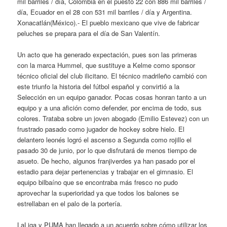
mil barriles / día, Colombia en el puesto 22 con 886 mil barriles /
día, Ecuador en el 28 con 531 mil barriles / día y Argentina.
Xonacatlán(México).- El pueblo mexicano que vive de fabricar
peluches se prepara para el día de San Valentín.
Un acto que ha generado expectación, pues son las primeras
con la marca Hummel, que sustituye a Kelme como sponsor
técnico oficial del club ilicitano. El técnico madrileño cambió con
este triunfo la historia del fútbol español y convirtió a la
Selección en un equipo ganador. Pocas cosas honran tanto a un
equipo y a una afición como defender, por encima de todo, sus
colores. Trataba sobre un joven abogado (Emilio Estevez) con un
frustrado pasado como jugador de hockey sobre hielo. El
delantero leonés logró el ascenso a Segunda como rojillo el
pasado 30 de junio, por lo que disfrutará de menos tiempo de
asueto. De hecho, algunos franjiverdes ya han pasado por el
estadio para dejar pertenencias y trabajar en el gimnasio. El
equipo bilbaíno que se encontraba más fresco no pudo
aprovechar la superioridad ya que todos los balones se
estrellaban en el palo de la portería.
LaLiga y PUMA han llegado a un acuerdo sobre cómo utilizar los