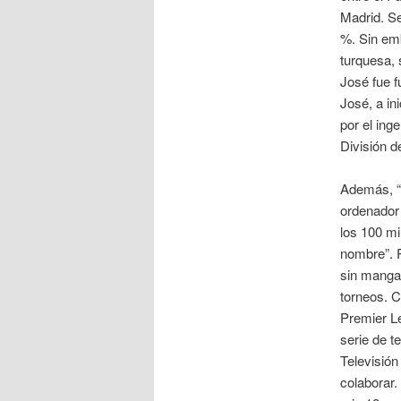
Madrid. Se
%. Sin emb
turquesa, 
José fue 
José, a in
por el ing
División d
Además, “i
ordenador 
los 100 mi
nombre”. P
sin mangas
torneos. C
Premier Le
serie de t
Televisión
colaborar.