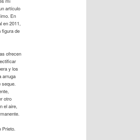
es mi
un artículo
simo. En
l en 2011,
 figura de
ras ofrecen
ctificar
era y los
a arruga
e seque.
ente,
r otro
 el aire,
ermanente.
 Prieto.