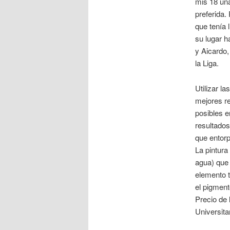
mis 18 un
preferida.
que tenía 
su lugar h
y Aicardo,
la Liga.
Utilizar l
mejores re
posibles e
resultados
que entorp
La pintura
agua) que 
elemento t
el pigment
Precio de 
Universita