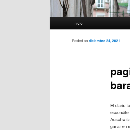
Menú
Inicio
principal
Posted on
diciembre 24, 2021
pag
bara
El diario 
escondite 
Auschwitz.
ganar en e