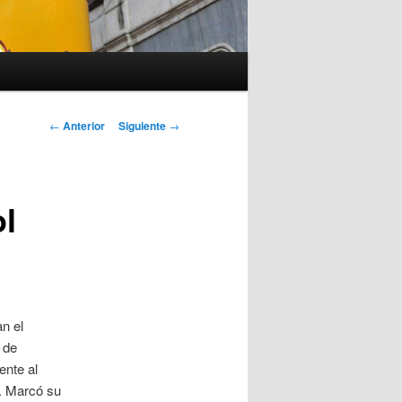
Navegación
←
Anterior
Siguiente
→
de
entradas
ol
an el
 de
ente al
s. Marcó su