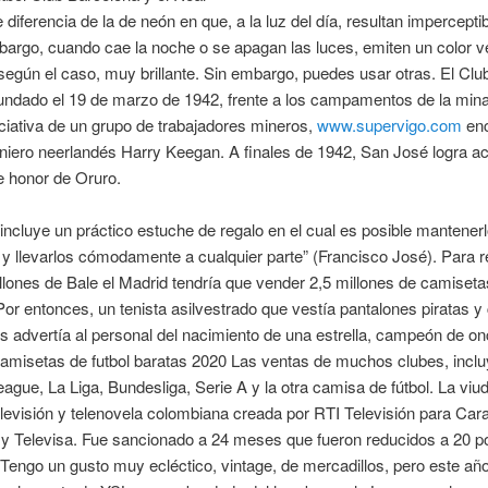
 diferencia de la de neón en que, a la luz del día, resultan imperceptib
argo, cuando cae la noche o se apagan las luces, emiten un color v
según el caso, muy brillante. Sin embargo, puedes usar otras. El Clu
fundado el 19 de marzo de 1942, frente a los campamentos de la min
iciativa de un grupo de trabajadores mineros,
www.supervigo.com
en
eniero neerlandés Harry Keegan. A finales de 1942, San José logra ac
e honor de Oruro.
ncluye un práctico estuche de regalo en el cual es posible mantener
y llevarlos cómodamente a cualquier parte” (Francisco José). Para 
llones de Bale el Madrid tendría que vender 2,5 millones de camiset
or entonces, un tenista asilvestrado que vestía pantalones piratas 
 advertía al personal del nacimiento de una estrella, campeón de o
amisetas de futbol baratas 2020 Las ventas de muchos clubes, inclu
ague, La Liga, Bundesliga, Serie A y la otra camisa de fútbol. La viu
elevisión y telenovela colombiana creada por RTI Televisión para Car
 y Televisa. Fue sancionado a 24 meses que fueron reducidos a 20 p
 Tengo un gusto muy ecléctico, vintage, de mercadillos, pero este año