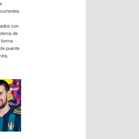
a
ecurrentes.
gados con
istema de
e forma
ste puente
ira,