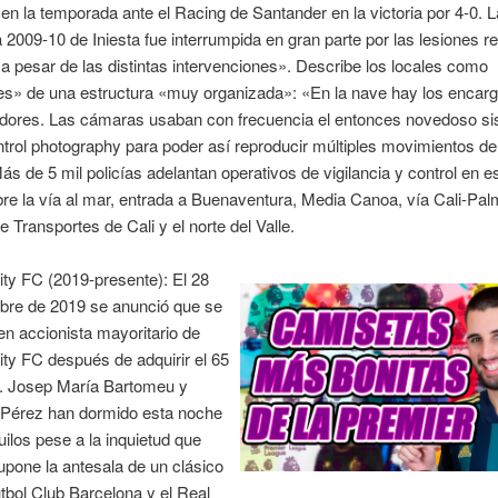
 en la temporada ante el Racing de Santander en la victoria por 4-0. L
2009-10 de Iniesta fue interrumpida en gran parte por las lesiones r
a pesar de las distintas intervenciones». Describe los locales como
es» de una estructura «muy organizada»: «En la nave hay los encar
jadores. Las cámaras usaban con frecuencia el entonces novedoso s
trol photography para poder así reproducir múltiples movimientos d
Más de 5 mil policías adelantan operativos de vigilancia y control en e
bre la vía al mar, entrada a Buenaventura, Media Canoa, vía Cali-Palm
e Transportes de Cali y el norte del Valle.
ty FC (2019-presente): El 28
bre de 2019 se anunció que se
en accionista mayoritario de
ty FC después de adquirir el 65
b. Josep María Bartomeu y
o Pérez han dormido esta noche
ilos pese a la inquietud que
pone la antesala de un clásico
útbol Club Barcelona y el Real