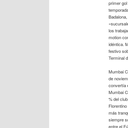
primer gol
temporada 
Badalona, 
«sucursal
los traba
motion con
idéntica. 
festivo so
Terminal d
Mumbai Ci
de noviem
convertía 
Mumbai Ci
% del clu
Florentin
más tranqu
siempre su
entre el F