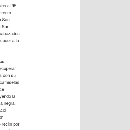
les al 95
erde o
b San
a San
cabezados
ceder a la
los
recuperar
as con su
y camisetas
nce
yendo la
da negra,
acol
or
 recibí por