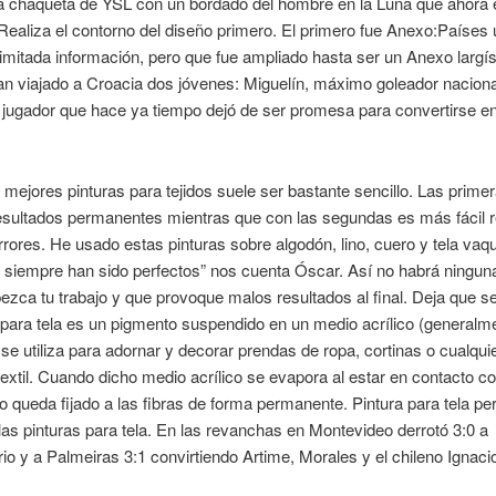
a chaqueta de YSL con un bordado del hombre en la Luna que ahora 
 Realiza el contorno del diseño primero. El primero fue Anexo:Países 
limitada información, pero que fue ampliado hasta ser un Anexo largí
an viajado a Croacia dos jóvenes: Miguelín, máximo goleador naciona
 jugador que hace ya tiempo dejó de ser promesa para convertirse en
as mejores pinturas para tejidos suele ser bastante sencillo. Las prime
sultados permanentes mientras que con las segundas es más fácil re
rrores. He usado estas pinturas sobre algodón, lino, cuero y tela vaqu
 siempre han sido perfectos” nos cuenta Óscar. Así no habrá ningun
ezca tu trabajo y que provoque malos resultados al final. Deja que s
 para tela es un pigmento suspendido en un medio acrílico (generalm
se utiliza para adornar y decorar prendas de ropa, cortinas o cualquie
extil. Cuando dicho medio acrílico se evapora al estar en contacto con
o queda fijado a las fibras de forma permanente. Pintura para tela p
las pinturas para tela. En las revanchas en Montevideo derrotó 3:0 a
rio y a Palmeiras 3:1 convirtiendo Artime, Morales y el chileno Ignacio