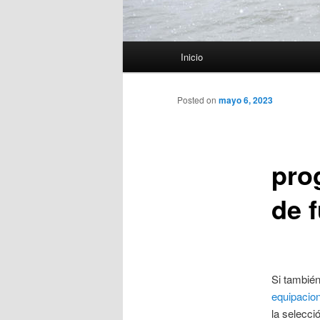
Menú
Inicio
principal
Posted on
mayo 6, 2023
pro
de f
Si también
equipacion 
la selecci