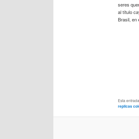
seres quer
al título 
Brasil, en
Esta entrad
replicas co