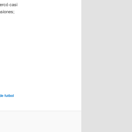
ercó casi
asiones;
e futbol