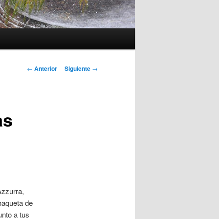
Navegación
←
Anterior
Siguiente
→
de
entradas
as
Azzurra,
chaqueta de
unto a tus