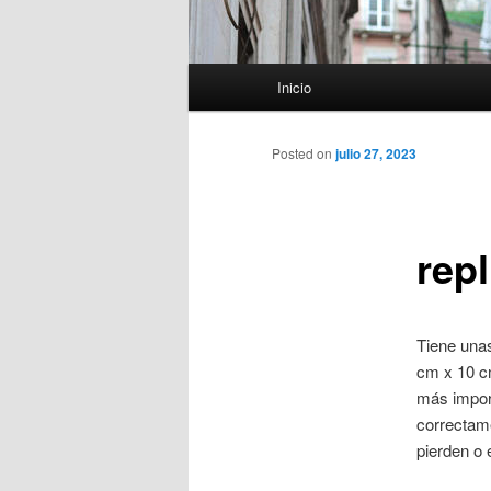
Menú
Inicio
principal
Posted on
julio 27, 2023
rep
Tiene una
cm x 10 cm
más import
correctame
pierden o 