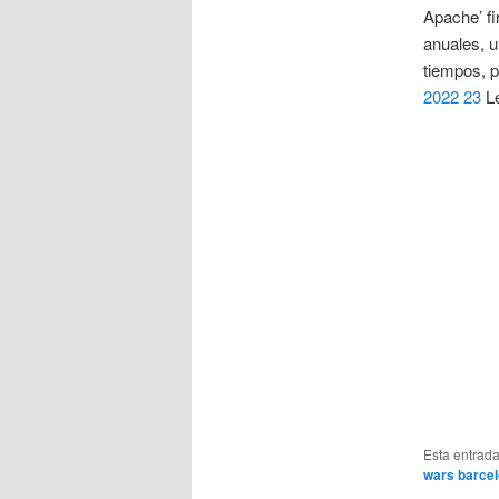
Apache’ fi
anuales, u
tiempos, p
2022 23
Le
Esta entrad
wars barce