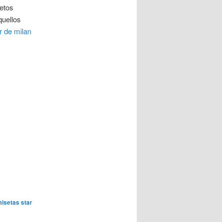
netos
quellos
r de milan
isetas star