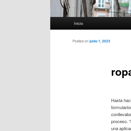
Menú
Inicio
principal
Posted on
junio 1, 2023
rop
Hasta hace
formulario
conllevaba
proceso. “
una aplica