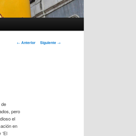
Navegación
←
Anterior
Siguiente
→
de
entradas
 de
ados, pero
dioso el
mación en
 ‘El