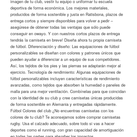
imagen de tu club, vestir tu equipo o uniformar tu escuela
deportiva de forma económica. Los mejores materiales,
producidos de forma sostenible y justa en Ratisbona, plazos de
entrega cortos y siempre disponibles para volver a pedir –
asegúrese de obtener todas las ventajas que sólo puede
conseguir en owayo. Y con nuestros cortos plazos de entrega
tendrás la camiseta en breve! Diseña ahora tu propia camiseta
de fútbol. Diferenciación y diseño: Las equipaciones de fútbol
personalizables se diseñan con colores y patrones únicos que
pueden ayudar a diferenciar a un equipo de sus competidores.
Así, los tejidos de los pies y las piernas se adaptarán mejor al
ejercicio. Tecnología de rendimiento: Algunas equipaciones de
fútbol personalizables incluyen características de rendimiento
avanzadas, como tejidos que absorben la humedad o paneles de
malla para una mejor ventilación. Combínelas para que coincidan
con la identidad de su club y cree camisetas únicas producidas
de forma sostenible en Alemania y entregadas rápidamente.
Fútbol Colores del club ¿No encuentras camisetas con los
colores de tu club? Te aconsejamos sobre comprar camisetas
rugby. Usa el calzado adecuado, sobre todo si vas a hacer
deportes como el running, con gran capacidad de amortiguación
en todas las partes para absorber los impactos.