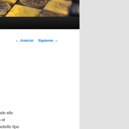
Navegación
←
Anterior
Siguiente
→
de
entradas
odo ello
 el
lsillo tipo