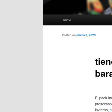
Menú
Inicio
principal
Posted on
enero 3, 2023
tie
bar
El pack in
presentado
invierno,
c