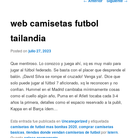
←
Anterior
Siguiente
→
de
entradas
web camisetas futbol
tailandia
Posted on
julio 27, 2023
Que mentiroso. Lo conozco y juega ahí, xq es muy malo para
jugar al fútbol federado. Se basta con el placer que desprende el
balón. ¡David Silva se rompe el cruzado! Venga ya!. Dice que
solo puede jugar al fútbol 7 aficionado, xq le reconocen y no
confian. Hummel en el Madrid cambiaba mínimamente cosas
como el cuello algún año, Puma en el Atleti tocaba cada 3-4
años la primera, detalles como el espacio reservado a la publi,
Kappa en el Barça ídem…
Esta entrada fue publicada en
Uncategorized
y etiquetada
camisetas de futbol mas bonitas 2020
,
comprar camisetas
basicas
,
tiendas donde vendan camisetas de futbol
por
istern
.
Guarda
enlace permanente
.