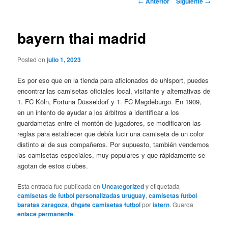
←
Anterior
Siguiente
→
de
entradas
bayern thai madrid
Posted on
julio 1, 2023
Es por eso que en la tienda para aficionados de uhlsport, puedes
encontrar las camisetas oficiales local, visitante y alternativas de
1. FC Köln, Fortuna Düsseldorf y 1. FC Magdeburgo. En 1909,
en un intento de ayudar a los árbitros a identificar a los
guardametas entre el montón de jugadores, se modificaron las
reglas para establecer que debía lucir una camiseta de un color
distinto al de sus compañeros. Por supuesto, también vendemos
las camisetas especiales, muy populares y que rápidamente se
agotan de estos clubes.
Esta entrada fue publicada en
Uncategorized
y etiquetada
camisetas de futbol personalizadas uruguay
,
camisetas futbol
baratas zaragoza
,
dhgate camisetas futbol
por
istern
. Guarda
enlace permanente
.