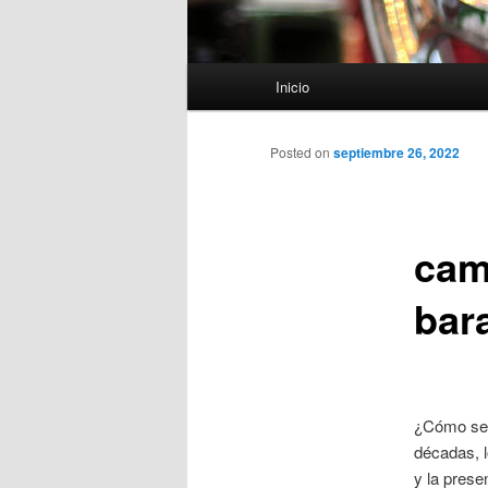
Menú
Inicio
principal
Posted on
septiembre 26, 2022
cam
bar
¿Cómo ser
décadas, 
y la pres