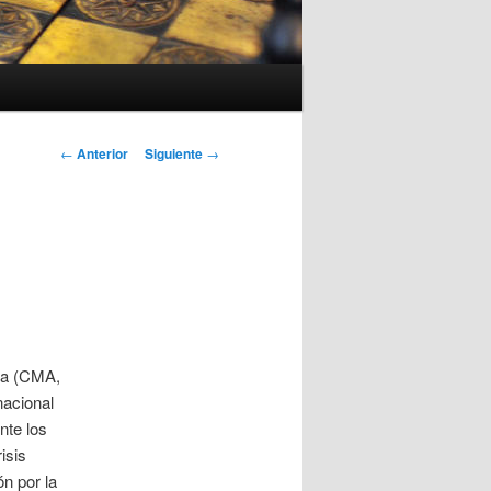
Navegación
←
Anterior
Siguiente
→
de
entradas
ca (CMA,
nacional
nte los
isis
n por la