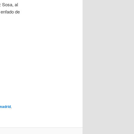
z Sosa, al
n enfado de
madrid
,