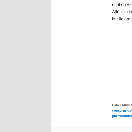
cual se vi
Atlético d
la afición
Esta entrad
comprar ca
permanent