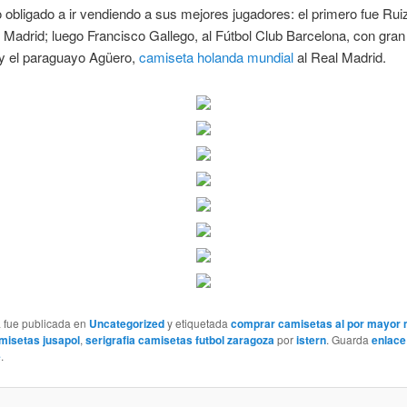
o obligado a ir vendiendo a sus mejores jugadores: el primero fue Rui
e Madrid; luego Francisco Gallego, al Fútbol Club Barcelona, con gra
; y el paraguayo Agüero,
camiseta holanda mundial
al Real Madrid.
a fue publicada en
Uncategorized
y etiquetada
comprar camisetas al por mayor 
misetas jusapol
,
serigrafia camisetas futbol zaragoza
por
istern
. Guarda
enlace
e
.