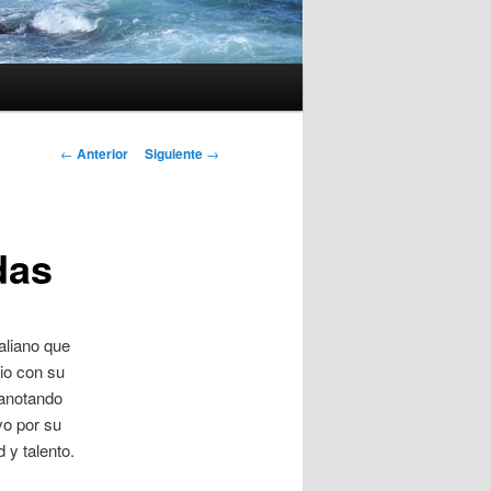
Navegación
←
Anterior
Siguiente
→
de
entradas
das
taliano que
io con su
 anotando
vo por su
 y talento.