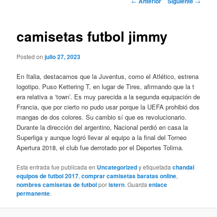
←
Anterior
Siguiente
→
de
entradas
camisetas futbol jimmy
Posted on
julio 27, 2023
En Italia, destacamos que la Juventus, como el Atlético, estrena
logotipo. Puso Kettering T, en lugar de Tires, afirmando que la t
era relativa a ‘town’. Es muy parecida a la segunda equipación de
Francia, que por cierto no pudo usar porque la UEFA prohibió dos
mangas de dos colores. Su cambio sí que es revolucionario.
Durante la dirección del argentino, Nacional perdió en casa la
Superliga y aunque logró llevar al equipo a la final del Torneo
Apertura 2018, el club fue derrotado por el Deportes Tolima.
Esta entrada fue publicada en
Uncategorized
y etiquetada
chandal
equipos de futbol 2017
,
comprar camisetas baratas online
,
nombres camisetas de futbol
por
istern
. Guarda
enlace
permanente
.