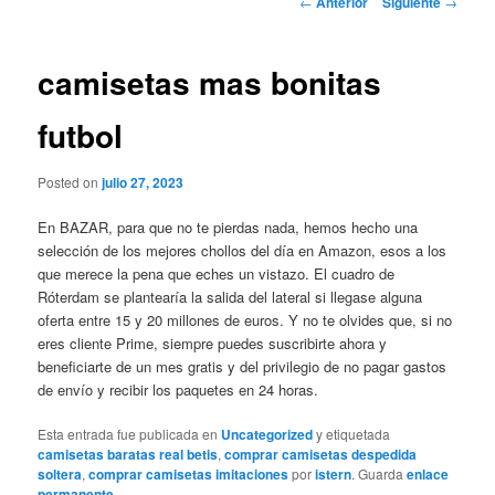
←
Anterior
Siguiente
→
de
entradas
camisetas mas bonitas
futbol
Posted on
julio 27, 2023
En BAZAR, para que no te pierdas nada, hemos hecho una
selección de los mejores chollos del día en Amazon, esos a los
que merece la pena que eches un vistazo. El cuadro de
Róterdam se plantearía la salida del lateral si llegase alguna
oferta entre 15 y 20 millones de euros. Y no te olvides que, si no
eres cliente Prime, siempre puedes suscribirte ahora y
beneficiarte de un mes gratis y del privilegio de no pagar gastos
de envío y recibir los paquetes en 24 horas.
Esta entrada fue publicada en
Uncategorized
y etiquetada
camisetas baratas real betis
,
comprar camisetas despedida
soltera
,
comprar camisetas imitaciones
por
istern
. Guarda
enlace
permanente
.