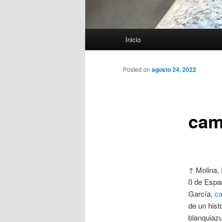
Menú
Inicio
principal
Posted on
agosto 24, 2022
cam
↑ Molina, 
0 de Españ
García,
ca
de un his
blanquiazu