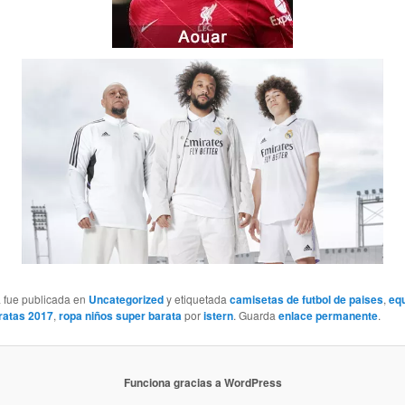
a fue publicada en
Uncategorized
y etiquetada
camisetas de futbol de paises
,
eq
aratas 2017
,
ropa niños super barata
por
istern
. Guarda
enlace permanente
.
Funciona gracias a WordPress