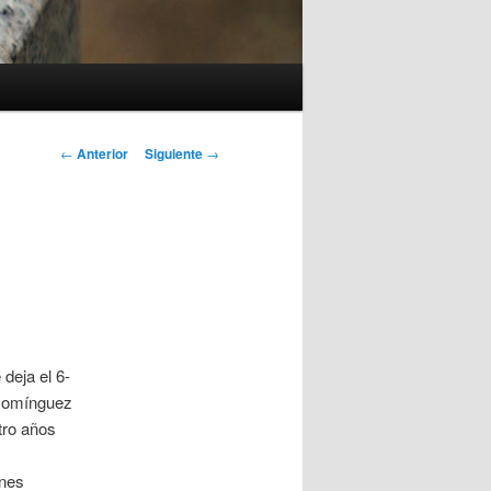
Navegación
←
Anterior
Siguiente
→
de
entradas
deja el 6-
 Domínguez
tro años
ones