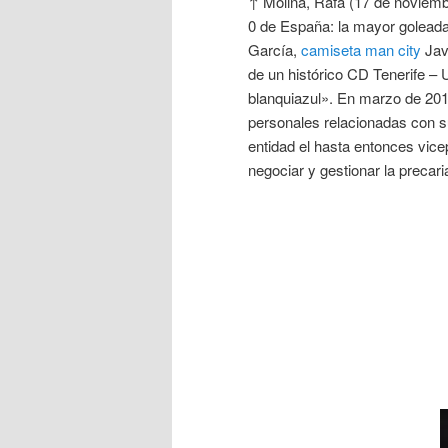
↑ Molina, Rafa (17 de noviemb
0 de España: la mayor goleada 
García,
camiseta man city
Javi
de un histórico CD Tenerife 
blanquiazul». En marzo de 2013
personales relacionadas con s
entidad el hasta entonces vice
negociar y gestionar la precaria