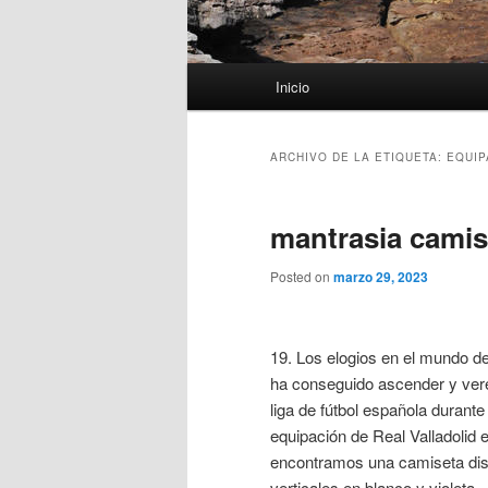
Menú
Inicio
principal
ARCHIVO DE LA ETIQUETA:
EQUIP
mantrasia camis
Posted on
marzo 29, 2023
19. Los elogios en el mundo del
ha conseguido ascender y vere
liga de fútbol española durant
equipación de Real Valladolid e
encontramos una camiseta dise
verticales en blanco y violeta.