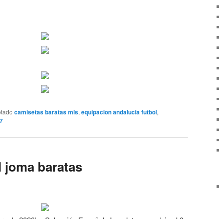
etado
camisetas baratas mls
,
equipacion andalucia futbol
,
17
l joma baratas