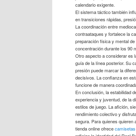
calendario exigente.
El sistema táctico también infl
en transiciones rápidas, presi
La coordinación entre medioca
contraataques y fortalece la c
preparación física y mental d
concentración durante los 90 m
Otro aspecto a considerar es l
guía de la línea posterior. Su 
presión puede marcar la difere
decisivos. La confianza en est
funcione de manera coordinada 
En conclusión, la estabilidad d
experiencia y juventud, de la d
estilos de juego. La afición, s
rendimiento colectivo y disfru
segura. Para quienes quieren a
tienda online ofrece
camisetas 
reflejan la identidad del Real 