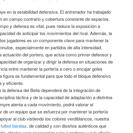
uye en la estabilidad defensiva. El entrenador ha trabajado
ón en campo contrario y cobertura constante de espacios.
mpo y defensa es vital, pues reduce la exposición a
apacidad de anticipar los movimientos del rival. Además, la
e los jugadores es un componente clave para mantener la
inutos, especialmente en partidos de alta intensidad.
a actuación del portero, que actúa como primer defensor y
capacidad de organizar y dirigir la defensa en situaciones de
ncia entre mantener la portería a cero o encajar goles
a figura es fundamental para que todo el bloque defensivo
y eficiente.
e la defensa del Betis dependerá de la integración de
isciplina táctica y de la capacidad de adaptación a distintos
iempre atenta a cada movimiento, podrá valorar el
tar de un equipo que se esfuerza por mantener la portería
poyar al club vistiendo los colores verdiblancos, nuestra
futbol baratas
, de calidad y con diseños auténticos que
Betis, ideales para acompañar a los jugadores y a la afición