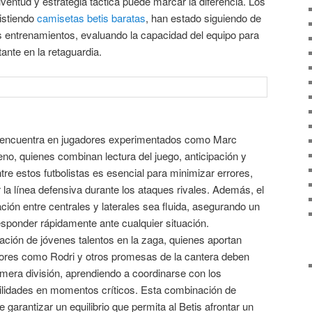
ventud y estrategia táctica puede marcar la diferencia. Los
istiendo
camisetas betis baratas
, han estado siguiendo de
s entrenamientos, evaluando la capacidad del equipo para
nte en la retaguardia.
se encuentra en jugadores experimentados como Marc
eno, quienes combinan lectura del juego, anticipación y
ntre estos futbolistas es esencial para minimizar errores,
 la línea defensiva durante los ataques rivales. Además, el
ión entre centrales y laterales sea fluida, asegurando un
ponder rápidamente ante cualquier situación.
ración de jóvenes talentos en la zaga, quienes aportan
ores como Rodri y otros promesas de la cantera deben
rimera división, aprendiendo a coordinarse con los
ilidades en momentos críticos. Esta combinación de
 garantizar un equilibrio que permita al Betis afrontar un