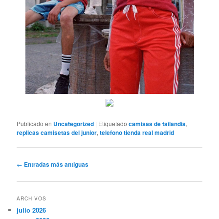
Publicado en
Uncategorized
|
Etiquetado
camisas de tailandia
,
replicas camisetas del junior
,
telefono tienda real madrid
Navegación
←
Entradas más antiguas
de
entradas
ARCHIVOS
julio 2026