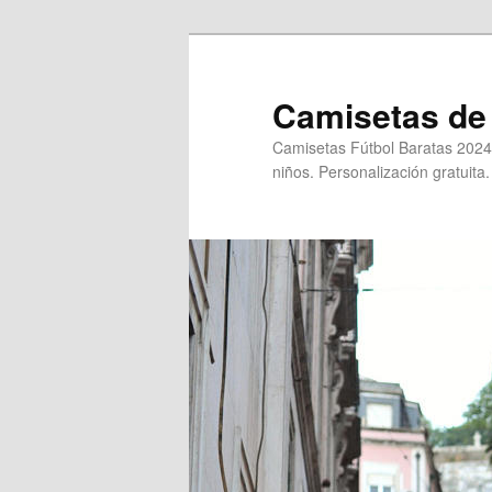
Ir
Ir
al
al
contenido
contenido
Camisetas de 
principal
secundario
Camisetas Fútbol Baratas 2024
niños. Personalización gratuita