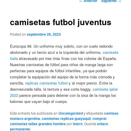
←
Anterior
Siguiente
→
de
entradas
camisetas futbol juventus
Posted on
septiembre 26, 2023
Eurocopa 96. Un uniforme muy sobrio, con un cuelo redondo
abotonado y un tercio azul a la izquierda del uniforme,
camiseta
italia
atravesado por tres tiras finas con los colores de España.
Nuestras camisetas de fútbol para niños de manga larga son
perfectas para equipos de fútbol infantiles, ya que podrán
completar la equipación del equipo de la forma más cómoda y
sencilla,
replicas camisetas futbol
y al mejor precio. Entre la
desmesurada talla, la textura y ese corte baggy,
camiseta qatar
2022
parece pensada para detener con la sisa de la manga los
balones que vayan bajo el cuerpo.
Esta entrada fue publicada en
Uncategorized
y etiquetada
camisas
monaco argentina
,
camisetas replicas guayaquil
,
comprar
camisetas tallas grandes hombre
por
istern
. Guarda
enlace
permanente
.