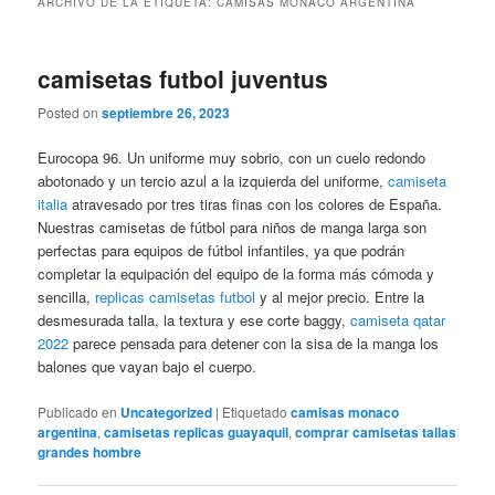
ARCHIVO DE LA ETIQUETA:
CAMISAS MONACO ARGENTINA
camisetas futbol juventus
Posted on
septiembre 26, 2023
Eurocopa 96. Un uniforme muy sobrio, con un cuelo redondo
abotonado y un tercio azul a la izquierda del uniforme,
camiseta
italia
atravesado por tres tiras finas con los colores de España.
Nuestras camisetas de fútbol para niños de manga larga son
perfectas para equipos de fútbol infantiles, ya que podrán
completar la equipación del equipo de la forma más cómoda y
sencilla,
replicas camisetas futbol
y al mejor precio. Entre la
desmesurada talla, la textura y ese corte baggy,
camiseta qatar
2022
parece pensada para detener con la sisa de la manga los
balones que vayan bajo el cuerpo.
Publicado en
Uncategorized
|
Etiquetado
camisas monaco
argentina
,
camisetas replicas guayaquil
,
comprar camisetas tallas
grandes hombre