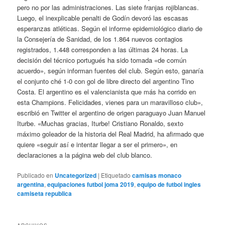
pero no por las administraciones. Las siete franjas rojiblancas.
Luego, el inexplicable penalti de Godín devoró las escasas
esperanzas atléticas. Según el informe epidemiológico diario de
la Consejería de Sanidad, de los 1.864 nuevos contagios
registrados, 1.448 corresponden a las últimas 24 horas. La
decisión del técnico portugués ha sido tomada «de común
acuerdo», según informan fuentes del club. Según esto, ganaría
el conjunto ché 1-0 con gol de libre directo del argentino Tino
Costa. El argentino es el valencianista que más ha corrido en
esta Champions. Felicidades, vienes para un maravilloso club»,
escribió en Twitter el argentino de origen paraguayo Juan Manuel
Iturbe. «Muchas gracias, Iturbe! Cristiano Ronaldo, sexto
máximo goleador de la historia del Real Madrid, ha afirmado que
quiere «seguir así e intentar llegar a ser el primero», en
declaraciones a la página web del club blanco.
Publicado en
Uncategorized
|
Etiquetado
camisas monaco
argentina
,
equipaciones futbol joma 2019
,
equipo de futbol ingles
camiseta republica