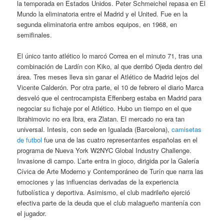
la temporada en Estados Unidos. Peter Schmeichel repasa en El
Mundo la eliminatoria entre el Madrid y el United. Fue en la
segunda eliminatoria entre ambos equipos, en 1968, en
semifinales.
El único tanto atlético lo marcó Correa en el minuto 71, tras una
combinación de Lardín con Kiko, al que derribó Ojeda dentro del
área. Tres meses lleva sin ganar el Atlético de Madrid lejos del
Vicente Calderón. Por otra parte, el 10 de febrero el diario Marca
desveló que el centrocampista Effenberg estaba en Madrid para
negociar su fichaje por el Atlético. Hubo un tiempo en el que
Ibrahimovic no era Ibra, era Zlatan. El mercado no era tan
universal. Intesis, con sede en Igualada (Barcelona),
camisetas
de futbol
fue una de las cuatro representantes españolas en el
programa de Nueva York W2NYC Global Industry Challenge.
Invasione di campo. L’arte entra in gioco, dirigida por la Galería
Cívica de Arte Moderno y Contemporáneo de Turín que narra las
emociones y las influencias derivadas de la experiencia
futbolística y deportiva. Asimismo, el club madrileño ejerció
efectiva parte de la deuda que el club malagueño mantenía con
el jugador.