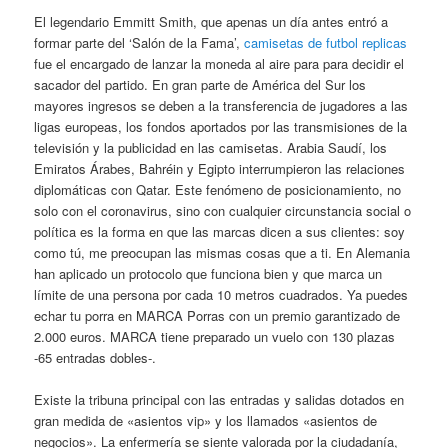
El legendario Emmitt Smith, que apenas un día antes entró a
formar parte del ‘Salón de la Fama’,
camisetas de futbol replicas
fue el encargado de lanzar la moneda al aire para para decidir el
sacador del partido. En gran parte de América del Sur los
mayores ingresos se deben a la transferencia de jugadores a las
ligas europeas, los fondos aportados por las transmisiones de la
televisión y la publicidad en las camisetas. Arabia Saudí, los
Emiratos Árabes, Bahréin y Egipto interrumpieron las relaciones
diplomáticas con Qatar. Este fenómeno de posicionamiento, no
solo con el coronavirus, sino con cualquier circunstancia social o
política es la forma en que las marcas dicen a sus clientes: soy
como tú, me preocupan las mismas cosas que a ti. En Alemania
han aplicado un protocolo que funciona bien y que marca un
límite de una persona por cada 10 metros cuadrados. Ya puedes
echar tu porra en MARCA Porras con un premio garantizado de
2.000 euros. MARCA tiene preparado un vuelo con 130 plazas
-65 entradas dobles-.
Existe la tribuna principal con las entradas y salidas dotados en
gran medida de «asientos vip» y los llamados «asientos de
negocios». La enfermería se siente valorada por la ciudadanía,