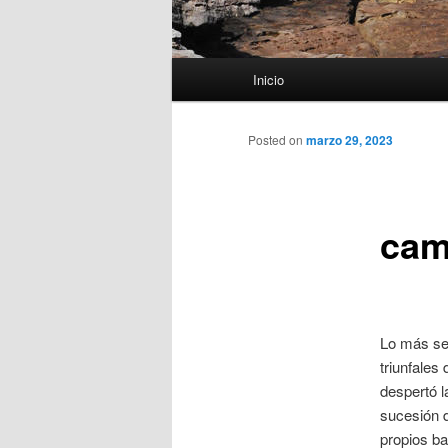
Menú
Inicio
principal
Posted on
marzo 29, 2023
cam
Lo más se
triunfales
despertó l
sucesión d
propios ba