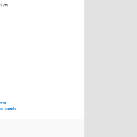
inos.
rar
ermanente
.