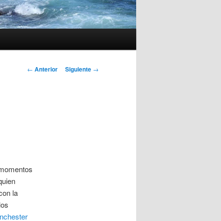
Navegación
←
Anterior
Siguiente
→
de
entradas
s momentos
quien
con la
los
nchester