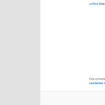
united
tío
Esta entrad
camisetas m