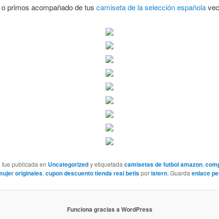
s o primos acompañado de tus
camiseta de la selección española
vec
a fue publicada en
Uncategorized
y etiquetada
camisetas de futbol amazon
,
comp
ujer originales
,
cupon descuento tienda real betis
por
istern
. Guarda
enlace p
Funciona gracias a WordPress