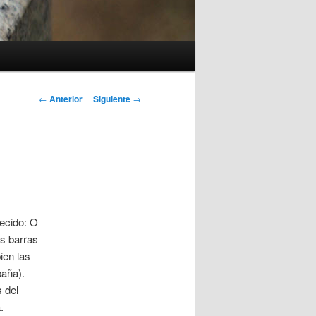
Navegación
←
Anterior
Siguiente
→
de
entradas
recido: O
s barras
ien las
paña).
 del
.