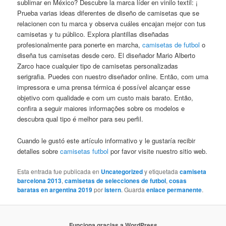
sublimar en México? Descubre la marca líder en vinilo textil: ¡
Prueba varias ideas diferentes de diseño de camisetas que se
relacionen con tu marca y observa cuáles encajan mejor con tus
camisetas y tu público. Explora plantillas diseñadas
profesionalmente para ponerte en marcha,
camisetas de futbol
o
diseña tus camisetas desde cero. El diseñador Mario Alberto
Zarco hace cualquier tipo de camisetas personalizadas
serigrafia. Puedes con nuestro diseñador online. Então, com uma
impressora e uma prensa térmica é possível alcançar esse
objetivo com qualidade e com um custo mais barato. Então,
confira a seguir maiores informações sobre os modelos e
descubra qual tipo é melhor para seu perfil.
Cuando le gustó este artículo informativo y le gustaría recibir
detalles sobre
camisetas futbol
por favor visite nuestro sitio web.
Esta entrada fue publicada en
Uncategorized
y etiquetada
camiseta
barcelona 2013
,
camisetas de selecciones de futbol
,
cosas
baratas en argentina 2019
por
istern
. Guarda
enlace permanente
.
Funciona gracias a WordPress