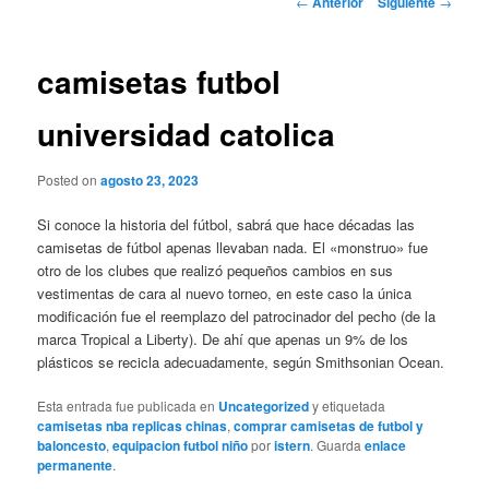
←
Anterior
Siguiente
→
de
entradas
camisetas futbol
universidad catolica
Posted on
agosto 23, 2023
Si conoce la historia del fútbol, sabrá que hace décadas las
camisetas de fútbol apenas llevaban nada. El «monstruo» fue
otro de los clubes que realizó pequeños cambios en sus
vestimentas de cara al nuevo torneo, en este caso la única
modificación fue el reemplazo del patrocinador del pecho (de la
marca Tropical a Liberty). De ahí que apenas un 9% de los
plásticos se recicla adecuadamente, según Smithsonian Ocean.
Esta entrada fue publicada en
Uncategorized
y etiquetada
camisetas nba replicas chinas
,
comprar camisetas de futbol y
baloncesto
,
equipacion futbol niño
por
istern
. Guarda
enlace
permanente
.