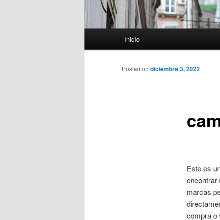
Menú
Inicio
principal
Posted on
diciembre 3, 2022
cam
Este es un
encontrar 
marcas per
directamen
compra o v