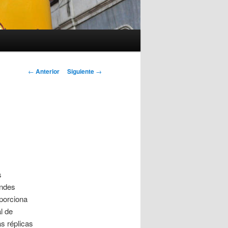
Navegación
←
Anterior
Siguiente
→
de
entradas
s
andes
oporciona
l de
s réplicas