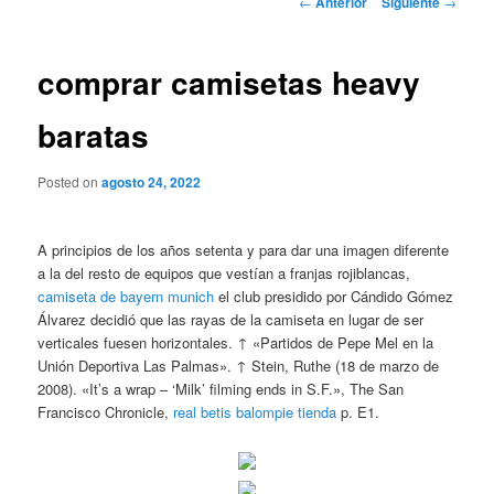
←
Anterior
Siguiente
→
de
entradas
comprar camisetas heavy
baratas
Posted on
agosto 24, 2022
A principios de los años setenta y para dar una imagen diferente
a la del resto de equipos que vestían a franjas rojiblancas,
camiseta de bayern munich
el club presidido por Cándido Gómez
Álvarez decidió que las rayas de la camiseta en lugar de ser
verticales fuesen horizontales. ↑ «Partidos de Pepe Mel en la
Unión Deportiva Las Palmas». ↑ Stein, Ruthe (18 de marzo de
2008). «It’s a wrap – ‘Milk’ filming ends in S.F.», The San
Francisco Chronicle,
real betis balompie tienda
p. E1.