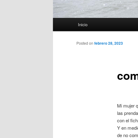
Menú
Inicio
principal
Posted on
febrero 28, 2023
com
Mi mujer q
las prenda
con el fic
Y en medio
de no comp