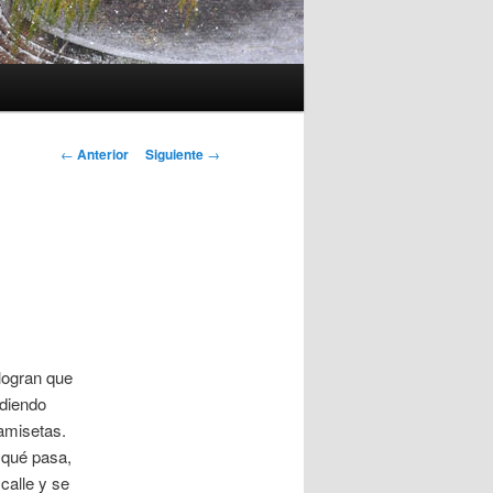
Navegación
←
Anterior
Siguiente
→
de
entradas
 logran que
idiendo
camisetas.
r qué pasa,
calle y se