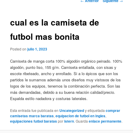
←
Anterior
Siguiente
→
de
entradas
cual es la camiseta de
futbol mas bonita
Posted on
julio 1, 2023
Camiseta de manga corta 100% algodón orgánico peinado. 100%
algodón, punto liso, 155 g/m. Camiseta entallada, con sisas y
escote ribeteado, ancho y enrollado. Si a lo épicos que son los
partidos le sumamos además unos diseños muy vistosos de los
logos de los equipos, tenemos la combinación perfecta. Son las
más demandadas, debido a su buena relación calidad/precio.
Espalda estilo nadadora y costuras laterales.
Esta entrada fue publicada en
Uncategorized
y etiquetada
comprar
camisetas marca baratas
,
equipacion de futbol en ingles
,
equipaciones futbol baratas
por
istern
. Guarda
enlace permanente
.