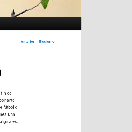
Navegación
←
Anterior
Siguiente
→
de
entradas
0
 fin de
portante
e fútbol o
enes una
riginales.