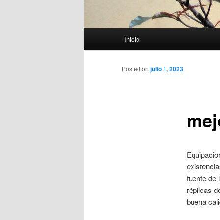
Menú
Inicio
principal
Posted on
julio 1, 2023
mej
Equipacion
existencia
fuente de 
réplicas d
buena cali