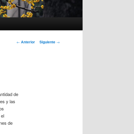
Navegación
←
Anterior
Siguiente
→
de
entradas
antidad de
es y las
os
 el
ones de