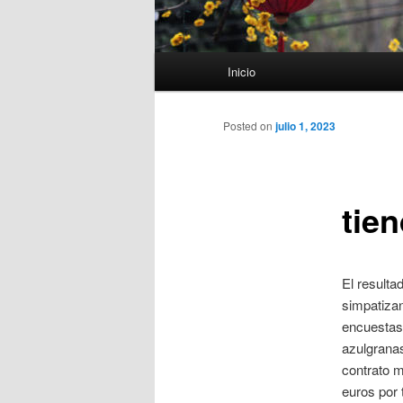
Menú
Inicio
principal
Posted on
julio 1, 2023
tie
El resulta
simpatizan
encuestas 
azulgranas
contrato m
euros por