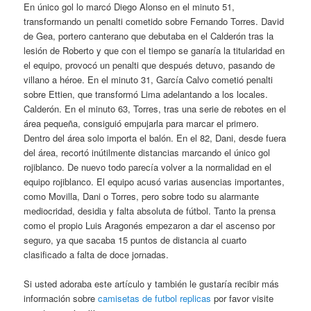
En único gol lo marcó Diego Alonso en el minuto 51,
transformando un penalti cometido sobre Fernando Torres. David
de Gea, portero canterano que debutaba en el Calderón tras la
lesión de Roberto y que con el tiempo se ganaría la titularidad en
el equipo, provocó un penalti que después detuvo, pasando de
villano a héroe. En el minuto 31, García Calvo cometió penalti
sobre Ettien, que transformó Lima adelantando a los locales.
Calderón. En el minuto 63, Torres, tras una serie de rebotes en el
área pequeña, consiguió empujarla para marcar el primero.
Dentro del área solo importa el balón. En el 82, Dani, desde fuera
del área, recortó inútilmente distancias marcando el único gol
rojiblanco. De nuevo todo parecía volver a la normalidad en el
equipo rojiblanco. El equipo acusó varias ausencias importantes,
como Movilla, Dani o Torres, pero sobre todo su alarmante
mediocridad, desidia y falta absoluta de fútbol. Tanto la prensa
como el propio Luis Aragonés empezaron a dar el ascenso por
seguro, ya que sacaba 15 puntos de distancia al cuarto
clasificado a falta de doce jornadas.
Si usted adoraba este artículo y también le gustaría recibir más
información sobre
camisetas de futbol replicas
por favor visite