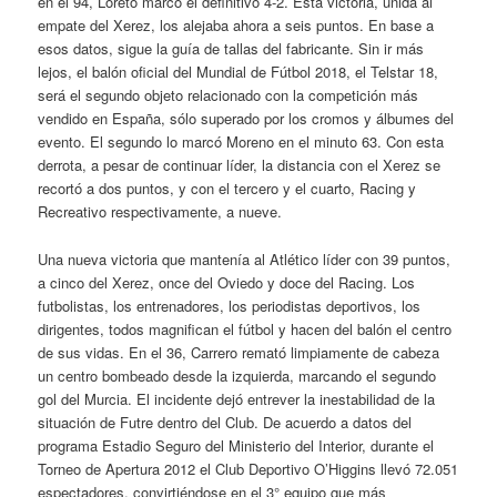
en el 94, Loreto marcó el definitivo 4-2. Esta victoria, unida al
empate del Xerez, los alejaba ahora a seis puntos. En base a
esos datos, sigue la guía de tallas del fabricante. Sin ir más
lejos, el balón oficial del Mundial de Fútbol 2018, el Telstar 18,
será el segundo objeto relacionado con la competición más
vendido en España, sólo superado por los cromos y álbumes del
evento. El segundo lo marcó Moreno en el minuto 63. Con esta
derrota, a pesar de continuar líder, la distancia con el Xerez se
recortó a dos puntos, y con el tercero y el cuarto, Racing y
Recreativo respectivamente, a nueve.
Una nueva victoria que mantenía al Atlético líder con 39 puntos,
a cinco del Xerez, once del Oviedo y doce del Racing. Los
futbolistas, los entrenadores, los periodistas deportivos, los
dirigentes, todos magnifican el fútbol y hacen del balón el centro
de sus vidas. En el 36, Carrero remató limpiamente de cabeza
un centro bombeado desde la izquierda, marcando el segundo
gol del Murcia. El incidente dejó entrever la inestabilidad de la
situación de Futre dentro del Club. De acuerdo a datos del
programa Estadio Seguro del Ministerio del Interior, durante el
Torneo de Apertura 2012 el Club Deportivo O’Higgins llevó 72.051
espectadores, convirtiéndose en el 3° equipo que más