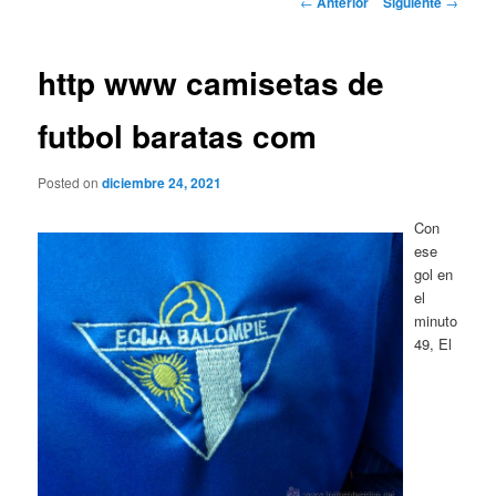
←
Anterior
Siguiente
→
de
entradas
http www camisetas de
futbol baratas com
Posted on
diciembre 24, 2021
Con
ese
gol en
el
minuto
49, El