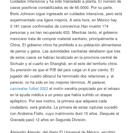
Cuidados Intensivos y ha sido trasladado a planta. El número de
casos positivos contabilizados es de 65.0000. Por su parte,
Boris Johnson sigue ingresado en cuidados intensivos, pero está
experimentado una ligera mejoría. A esta hora, en México hay
3.181 casos confirmados de coronavirus.Han muerto 174
personas y se han recuperado 633. Mientras tanto, el gobierno
mexicano trata de comprar material sanitario, principalmente a
China. El gobierno chino ha prohibido a su población alimentarse
de perros y gatos. Las autoridades sanitarias detallaron que tres
de estos casos se habían localizado en la provincia central de
Sichuán y el cuarto en Shanghái, en el este del territorio chino.
Su previsión es que el PIB del país caiga un 6 por ciento. El
jugador del cuadro albiazul ha terminado dos relaciones y, al
parecer, no ha sido en los mejores términos. Al parecer,
camisetas futbol 2022
el motín vendría propiciado por el retraso
en la ayuda médica a un preso que había sufrido un ataque
epiléptico. Por ese motivo, la primera que adquiera cada
ciudadano, será gratuita. La primera de estas rupturas sucedió
con Andreina Fiallo, cuyo matrimonio duró 15 años. Después el
Granada pasó 12 años en Segunda División.
Alejandro Alemán, del diario El Universal de México, escribió: