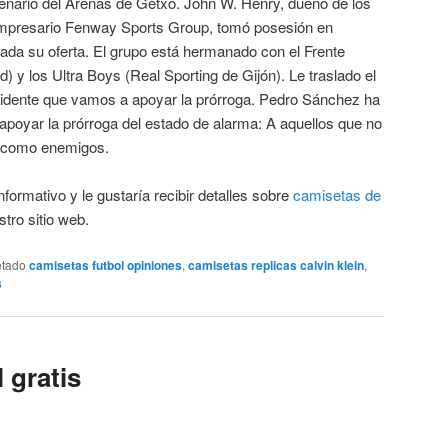
tenario del Arenas de Getxo. John W. Henry, dueño de los
mpresario Fenway Sports Group, tomó posesión en
ada su oferta. El grupo está hermanado con el Frente
id) y los Ultra Boys (Real Sporting de Gijón). Le traslado el
vidente que vamos a apoyar la prórroga. Pedro Sánchez ha
apoyar la prórroga del estado de alarma: A aquellos que no
eo como enemigos.
nformativo y le gustaría recibir detalles sobre
camisetas de
stro sitio web.
etado
camisetas futbol opiniones
,
camisetas replicas calvin klein
,
s
l gratis