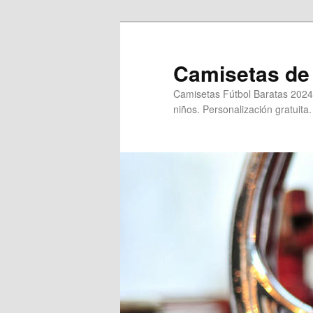
Ir
Ir
al
al
contenido
contenido
Camisetas de 
principal
secundario
Camisetas Fútbol Baratas 2024
niños. Personalización gratuita