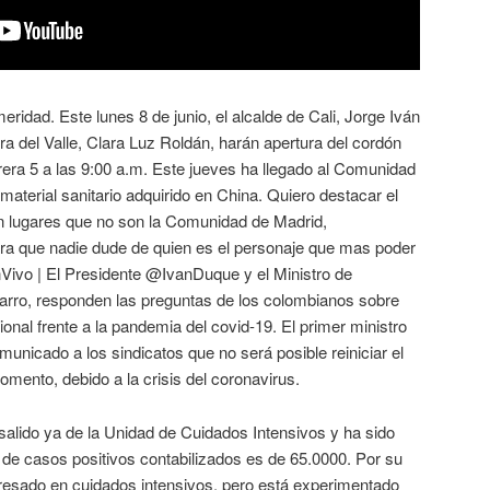
eridad. Este lunes 8 de junio, el alcalde de Cali, Jorge Iván
 del Valle, Clara Luz Roldán, harán apertura del cordón
rrera 5 a las 9:00 a.m. Este jueves ha llegado al Comunidad
material sanitario adquirido en China. Quiero destacar el
n lugares que no son la Comunidad de Madrid,
ra que nadie dude de quien es el personaje que mas poder
EnVivo | El Presidente @IvanDuque y el Ministro de
rro, responden las preguntas de los colombianos sobre
onal frente a la pandemia del covid-19. El primer ministro
municado a los sindicatos que no será posible reiniciar el
momento, debido a la crisis del coronavirus.
 salido ya de la Unidad de Cuidados Intensivos y ha sido
 de casos positivos contabilizados es de 65.0000. Por su
gresado en cuidados intensivos, pero está experimentado