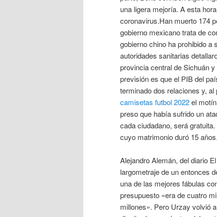
una ligera mejoría. A esta ho
coronavirus.Han muerto 174 pe
gobierno mexicano trata de com
gobierno chino ha prohibido a 
autoridades sanitarias detalla
provincia central de Sichuán y 
previsión es que el PIB del paí
terminado dos relaciones y, al 
camisetas futbol 2022
el motín
preso que había sufrido un ata
cada ciudadano, será gratuita.
cuyo matrimonio duró 15 años
Alejandro Alemán, del diario E
largometraje de un entonces d
una de las mejores fábulas co
presupuesto «era de cuatro mil
millones». Pero Urzay volvió a