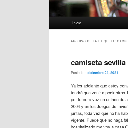
Menú
Inicio
principal
ARCHIVO DE LA ETIQUETA:
CAMIS
camiseta sevilla
Posted on
diciembre 24, 2021
Ya les adelanto que estoy con
tendré que venir a pedir otro
por tercera vez un estado de 
2004 y en los Juegos de Invie
juntas, toda vez que no ha hab
vigente. Puede que no haga fa
hospitalizado,me voy a casa.Q