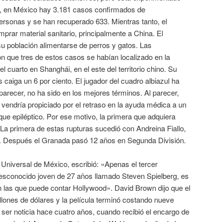
ra, en México hay 3.181 casos confirmados de
rsonas y se han recuperado 633. Mientras tanto, el
prar material sanitario, principalmente a China. El
su población alimentarse de perros y gatos. Las
ron que tres de estos casos se habían localizado en la
el cuarto en Shanghái, en el este del territorio chino. Su
s caiga un 6 por ciento. El jugador del cuadro albiazul ha
parecer, no ha sido en los mejores términos. Al parecer,
 vendría propiciado por el retraso en la ayuda médica a un
que epiléptico. Por ese motivo, la primera que adquiera
 La primera de estas rupturas sucedió con Andreina Fiallo,
. Después el Granada pasó 12 años en Segunda División.
l Universal de México, escribió: «Apenas el tercer
esconocido joven de 27 años llamado Steven Spielberg, es
n las que puede contar Hollywood». David Brown dijo que el
lones de dólares y la película terminó costando nueve
 ser noticia hace cuatro años, cuando recibió el encargo de