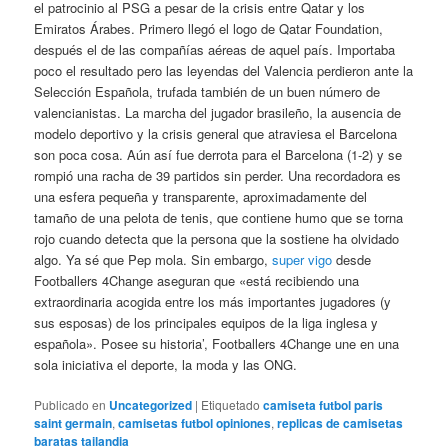
el patrocinio al PSG a pesar de la crisis entre Qatar y los
Emiratos Árabes. Primero llegó el logo de Qatar Foundation,
después el de las compañías aéreas de aquel país. Importaba
poco el resultado pero las leyendas del Valencia perdieron ante la
Selección Española, trufada también de un buen número de
valencianistas. La marcha del jugador brasileño, la ausencia de
modelo deportivo y la crisis general que atraviesa el Barcelona
son poca cosa. Aún así fue derrota para el Barcelona (1-2) y se
rompió una racha de 39 partidos sin perder. Una recordadora es
una esfera pequeña y transparente, aproximadamente del
tamaño de una pelota de tenis, que contiene humo que se torna
rojo cuando detecta que la persona que la sostiene ha olvidado
algo. Ya sé que Pep mola. Sin embargo,
super vigo
desde
Footballers 4Change aseguran que «está recibiendo una
extraordinaria acogida entre los más importantes jugadores (y
sus esposas) de los principales equipos de la liga inglesa y
española». Posee su historia’, Footballers 4Change une en una
sola iniciativa el deporte, la moda y las ONG.
Publicado en
Uncategorized
|
Etiquetado
camiseta futbol paris
saint germain
,
camisetas futbol opiniones
,
replicas de camisetas
baratas tailandia