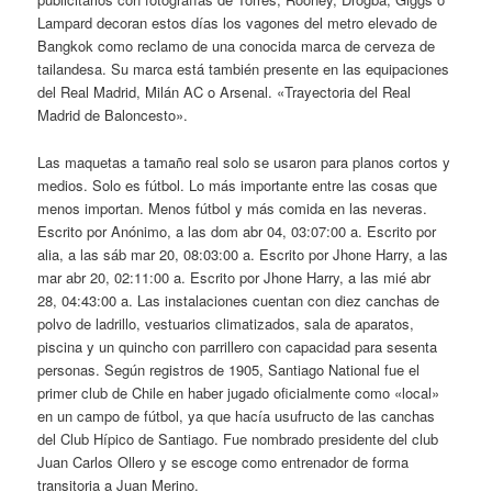
Lampard decoran estos días los vagones del metro elevado de
Bangkok como reclamo de una conocida marca de cerveza de
tailandesa. Su marca está también presente en las equipaciones
del Real Madrid, Milán AC o Arsenal. «Trayectoria del Real
Madrid de Baloncesto».
Las maquetas a tamaño real solo se usaron para planos cortos y
medios. Solo es fútbol. Lo más importante entre las cosas que
menos importan. Menos fútbol y más comida en las neveras.
Escrito por Anónimo, a las dom abr 04, 03:07:00 a. Escrito por
alia, a las sáb mar 20, 08:03:00 a. Escrito por Jhone Harry, a las
mar abr 20, 02:11:00 a. Escrito por Jhone Harry, a las mié abr
28, 04:43:00 a. Las instalaciones cuentan con diez canchas de
polvo de ladrillo, vestuarios climatizados, sala de aparatos,
piscina y un quincho con parrillero con capacidad para sesenta
personas. Según registros de 1905, Santiago National fue el
primer club de Chile en haber jugado oficialmente como «local»
en un campo de fútbol, ya que hacía usufructo de las canchas
del Club Hípico de Santiago. Fue nombrado presidente del club
Juan Carlos Ollero y se escoge como entrenador de forma
transitoria a Juan Merino.