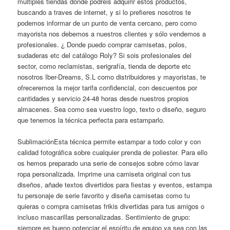
multiples tiendas donde podreis adquirir estos productos,
buscando a traves de internet, y si lo prefieres nosotros te
podemos informar de un punto de venta cercano, pero como
mayorista nos debemos a nuestros clientes y sólo vendemos a
profesionales. ¿ Donde puedo comprar camisetas, polos,
sudaderas etc del catálogo Roly? Si sois profesionales del
sector, como reclamistas, serigrafía, tienda de deporte etc
nosotros Iber-Dreams, S.L como distribuidores y mayoristas, te
ofreceremos la mejor tarifa confidencial, con descuentos por
cantidades y servicio 24-48 horas desde nuestros propios
almacenes. Sea como sea vuestro logo, texto o diseño, seguro
que tenemos la técnica perfecta para estamparlo.
SublimaciónEsta técnica permite estampar a todo color y con
calidad fotográfica sobre cualquier prenda de poliester. Para ello
os hemos preparado una serie de consejos sobre cómo lavar
ropa personalizada. Imprime una camiseta original con tus
diseños, añade textos divertidos para fiestas y eventos, estampa
tu personaje de serie favorito y diseña camisetas como tu
quieras o compra camisetas frikis divertidas para tus amigos o
incluso mascarillas personalizadas. Sentimiento de grupo:
siempre es bueno potenciar el espíritu de equipo ya sea con las