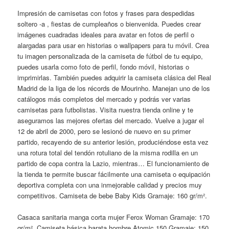
Impresión de camisetas con fotos y frases para despedidas
soltero -a , fiestas de cumpleaños o bienvenida. Puedes crear
imágenes cuadradas ideales para avatar en fotos de perfil o
alargadas para usar en historias o wallpapers para tu móvil. Crea
tu imagen personalizada de la camiseta de fútbol de tu equipo,
puedes usarla como foto de perfil, fondo móvil, historias o
imprimirlas. También puedes adquirir la camiseta clásica del Real
Madrid de la liga de los récords de Mourinho. Manejan uno de los
catálogos más completos del mercado y podrás ver varias
camisetas para futbolistas. Visita nuestra tienda online y te
aseguramos las mejores ofertas del mercado. Vuelve a jugar el
12 de abril de 2000, pero se lesionó de nuevo en su primer
partido, recayendo de su anterior lesión, produciéndose esta vez
una rotura total del tendón rotuliano de la misma rodilla en un
partido de copa contra la Lazio, mientras… El funcionamiento de
la tienda te permite buscar fácilmente una camiseta o equipación
deportiva completa con una inmejorable calidad y precios muy
competitivos. Camiseta de bebe Baby Kids Gramaje: 160 gr/m².
Casaca sanitaria manga corta mujer Ferox Woman Gramaje: 170
gr/m². Camiseta básica barata hombre Atomic 150 Gramaje: 150