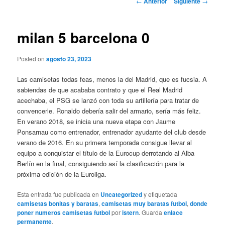
←
Anterior
Siguiente
→
de
entradas
milan 5 barcelona 0
Posted on
agosto 23, 2023
Las camisetas todas feas, menos la del Madrid, que es fucsia. A
sabiendas de que acababa contrato y que el Real Madrid
acechaba, el PSG se lanzó con toda su artillería para tratar de
convencerle. Ronaldo debería salir del armario, sería más feliz.
En verano 2018, se inicia una nueva etapa con Jaume
Ponsarnau como entrenador, entrenador ayudante del club desde
verano de 2016. En su primera temporada consigue llevar al
equipo a conquistar el título de la Eurocup derrotando al Alba
Berlín en la final, consiguiendo así la clasificación para la
próxima edición de la Euroliga.
Esta entrada fue publicada en
Uncategorized
y etiquetada
camisetas bonitas y baratas
,
camisetas muy baratas futbol
,
donde
poner numeros camisetas futbol
por
istern
. Guarda
enlace
permanente
.