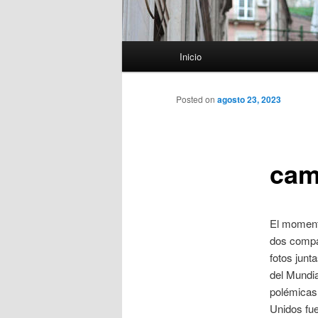
Menú
Inicio
principal
Posted on
agosto 23, 2023
cam
El momento
dos compa
fotos junt
del Mundia
polémicas 
Unidos fue