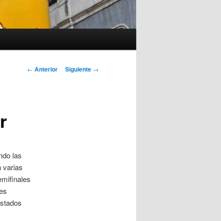
Navegación
←
Anterior
Siguiente
→
de
entradas
r
ndo las
 varias
emifinales
des
Estados