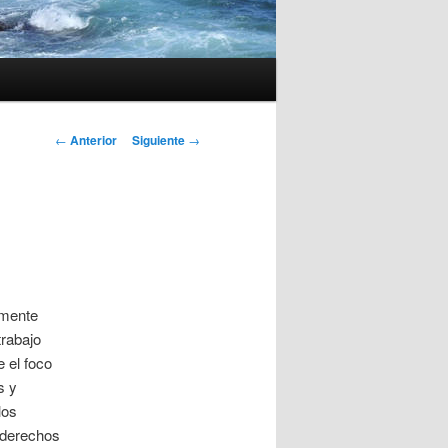
Navegación
←
Anterior
Siguiente
→
de
entradas
amente
trabajo
 el foco
s y
los
 derechos