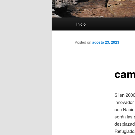
Menú
Inicio
principal
Posted on
agosto 23, 2023
cami
Si en 200
innovador 
con Nacio
serán las 
desplazad
Refugiados