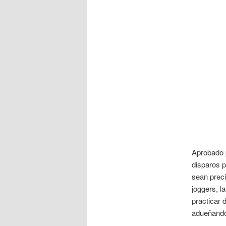
Aprobado p
disparos p
sean preci
joggers, l
practicar 
adueñando 