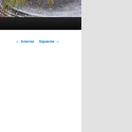
Navegación
←
Anterior
Siguiente
→
de
entradas