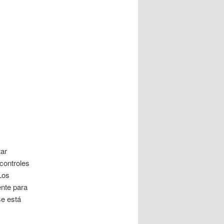
tar
 controles
Los
ente para
se está