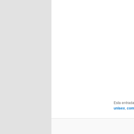
Esta entrad
unisex
,
com