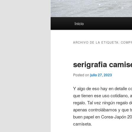
Menú
Inicio
principal
ARCHIVO DE LA ETIQUETA:
COMPR
serigrafia camis
Posted on
julio 27, 2023
Y algo de eso hay en detalle 
que tienen ese uso cotidiano, 
regalo. Tal vez ningún regalo
apenas controlábamos y que tra
buen papel en Corea-Japón 2002
camiseta.