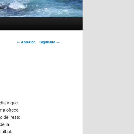
Navegación
←
Anterior
Siguiente
→
de
entradas
 día y que
rma ofrece
 del resto
de la
fútbol.