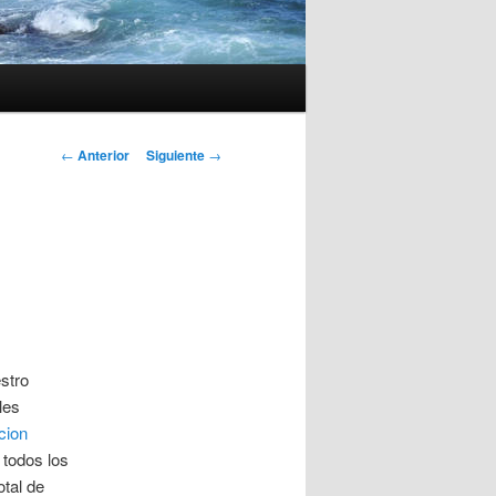
Navegación
←
Anterior
Siguiente
→
de
entradas
stro
les
cion
 todos los
otal de