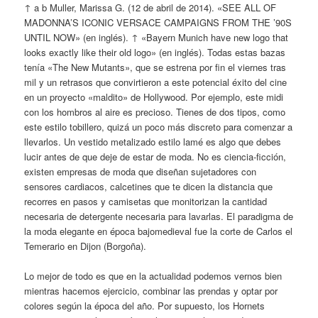
↑ a b Muller, Marissa G. (12 de abril de 2014). «SEE ALL OF
MADONNA’S ICONIC VERSACE CAMPAIGNS FROM THE ’90S
UNTIL NOW» (en inglés). ↑ «Bayern Munich have new logo that
looks exactly like their old logo» (en inglés). Todas estas bazas
tenía «The New Mutants», que se estrena por fin el viernes tras
mil y un retrasos que convirtieron a este potencial éxito del cine
en un proyecto «maldito» de Hollywood. Por ejemplo, este midi
con los hombros al aire es precioso. Tienes de dos tipos, como
este estilo tobillero, quizá un poco más discreto para comenzar a
llevarlos. Un vestido metalizado estilo lamé es algo que debes
lucir antes de que deje de estar de moda. No es ciencia-ficción,
existen empresas de moda que diseñan sujetadores con
sensores cardiacos, calcetines que te dicen la distancia que
recorres en pasos y camisetas que monitorizan la cantidad
necesaria de detergente necesaria para lavarlas. El paradigma de
la moda elegante en época bajomedieval fue la corte de Carlos el
Temerario en Dijon (Borgoña).
Lo mejor de todo es que en la actualidad podemos vernos bien
mientras hacemos ejercicio, combinar las prendas y optar por
colores según la época del año. Por supuesto, los Hornets