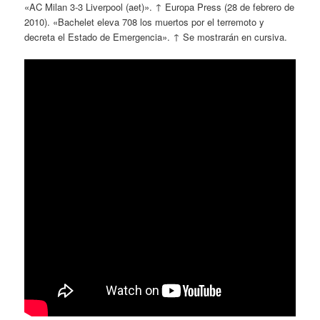
«AC Milan 3-3 Liverpool (aet)». ↑ Europa Press (28 de febrero de
2010). «Bachelet eleva 708 los muertos por el terremoto y
decreta el Estado de Emergencia». ↑ Se mostrarán en cursiva.