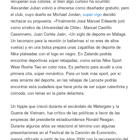
recuperan sus colores, si bien algo curioso ha ocurrido:
Alexander Julian volvió a ofrecerse como diseñador gratuito, pero
el club, cuyo dueño es Michael Jordan,
super vigo
decidió
rechazar su propuesta. «Finalmente José Manuel Edwards juró
como síndico de Universidad de Chile». Manuel Castillo
Casermeiro, Juan Cortés Jaén, «Un siglo de deporte en Málaga.
Un taconazo para la reunión (o bailarinas si no eres de altos
vuelos) y en una bolsa prepara unas zapatillas de deporte de
Nike plateadas con el logo en negro. En Zalando podrás
encontrar deportivas súper rebajadas, como estas Nike Sport
Wear Roshe Two en color rosa. Es perfecto para acudir a una
primera cita, súper romántico. Para un look más sport, por si
eres amante del deporte, en las rebajas de Lacoste podrás
encontrar esta sudadera que tiene pinta de ser súper calentinta y
cómoda, con letras en la parte delantera.
Un hippie que creció durante el escándalo de Watergate y la
Guerra de Vietnam, fue crítico de las políticas a favor de las
empresas del presidente estadounidense Ronald Reagan.
Durante algunos años se relacionó el término con algunas
presentaciones en el Festival de la Canción de Eurovisión,
menos utilizado a partir de los años 2000 con la recuperación del