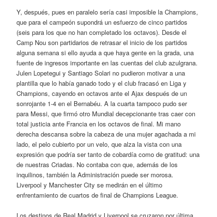
Y, después, pues en paralelo sería casi imposible la Champions,
que para el campeón supondrá un esfuerzo de cinco partidos
(seis para los que no han completado los octavos). Desde el
Camp Nou son partidarios de retrasar el inicio de los partidos
alguna semana si ello ayuda a que haya gente en la grada, una
fuente de ingresos importante en las cuentas del club azulgrana.
Julen Lopetegui y Santiago Solari no pudieron motivar a una
plantilla que lo había ganado todo y el club fracasó en Liga y
Champions, cayendo en octavos ante el Ajax después de un
sonrojante 1-4 en el Bernabéu. A la cuarta tampoco pudo ser
para Messi, que firmó otro Mundial decepcionante tras caer con
total justicia ante Francia en los octavos de final. Mi mano
derecha descansa sobre la cabeza de una mujer agachada a mi
lado, el pelo cubierto por un velo, que alza la vista con una
expresión que podría ser tanto de cobardía como de gratitud: una
de nuestras Criadas. No contaba con que, además de los
inquilinos, también la Administración puede ser morosa.
Liverpool y Manchester City se medirán en el último
enfrentamiento de cuartos de final de Champions League.
Los destinos de Real Madrid y Liverpool se cruzaron por última