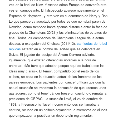
vez en la final de Kiev. Y viendo cómo Europa se convertía otra
vez en camposanto. El falsoscopio aparece nuevamente en el
Expreso de Hogwarts, y otra vez en el dormitorio de Harry y Ron.
Lo que parece ya aceptado por todos es que no habrá parón de
Navidad, como tampoco habrá apenas distancia entre la fase de
grupos de la Champions 20/21 y las eliminatorias de octavos de
final. Todos los campeones de Champions League de la actual
década, a excepción del Chelsea (2011/12),
camisetas de futbol
replicas
estarán en el bombo del sorteo que se celebrará en
Suiza. El jugador del equipo del Álvaro Cervera advierte,
igualmente, que existen diferencias notables a la hora de
entrenar: «Me tuve que adaptar, porque aquí se trabaja con las
ideas muy claras». El temor, compartido por el resto de los
clubes, se basa en la situación actual de las fronteras de los
países europeos. Los pacientes con cáncer critican que con la
actual situación se transmita la sensación de que «somos unos
gastadores, como si tener cáncer fuese un capricho», remata la
presidenta de GEPAC. La situación llevó, el 26 de octubre de
1863, a Freemason’s Tavern, como entonces se llamaba la
cantina, situada en un edificio adyacente, a miembros de clubes
que empezaban a practicar un deporte sin reglamentar.